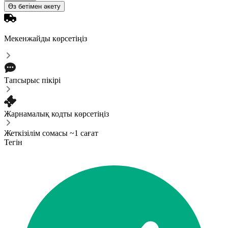
Өз бетімен әкету
Мекенжайды көрсетіңіз
Тапсырыс пікірі
Жарнамалық кодты көрсетіңіз
Жеткізілім сомасы ~1 сағат
Тегін