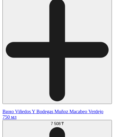
Вино Viñedos Y Bodegas Muñoz Macabeo Verdejo
750 мл
7 508 ₸