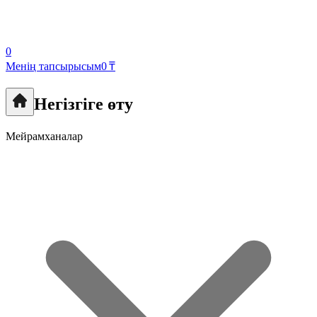
0
Менің тапсырысым
0 ₸
Негізгіге өту
Мейрамханалар