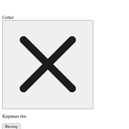
Себет
Қоржын бос
Жеткізу