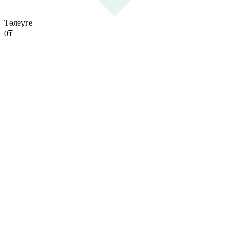
Төлеуге
0
₸