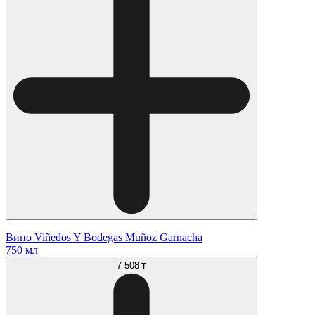
Вино Viñedos Y Bodegas Muñoz Garnacha
750 мл
7 508 ₸