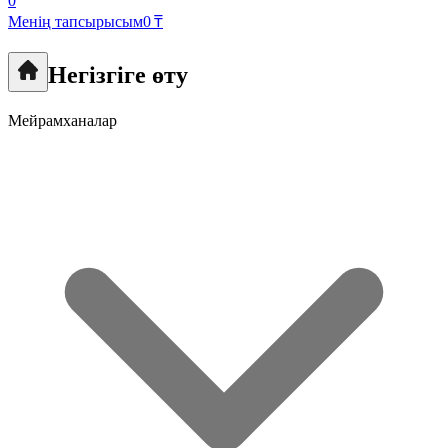
0
Менің тапсырысым
0 ₸
Негізгіге өту
Мейрамханалар