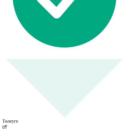
Төлеуге
0
₸