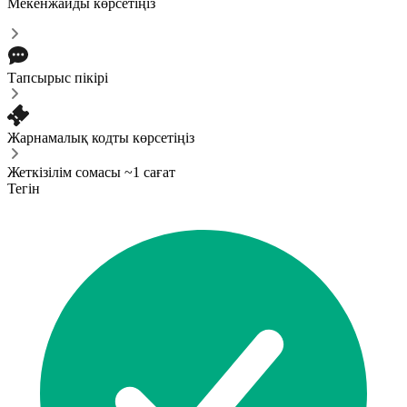
Мекенжайды көрсетіңіз
Тапсырыс пікірі
Жарнамалық кодты көрсетіңіз
Жеткізілім сомасы ~1 сағат
Тегін