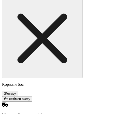
Қоржын бос
Жеткізу
Өз бетімен әкету