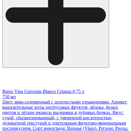
Вино Vina Gravonia Blanco Crianza 0,75 л
750 мл
Цвет: ярко‑соломенный с золотистыми отражениями. Аромат:
выразительные ноты цитрусовых фруктов, яблока, белых
цветов и лёгкие нюансы выдержки в дубовых бочках. Вкус:
сухой, сбалансированный, с умеренной кислотностью,
деликатной текстурой и длительным фруктово‑минеральным
послевкусием. Сорт винограда: Вионье (Viura). Регион: Риоха.