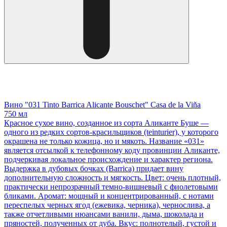
Вино "031 Tinto Barrica Alicante Bouschet" Casa de la Viña
750 мл
Красное сухое вино, созданное из сорта Аликанте Буше —
одного из редких сортов-красильщиков (teinturier), у которого
окрашена не только кожица, но и мякоть. Название «031»
является отсылкой к телефонному коду провинции Аликанте,
подчеркивая локальное происхождение и характер региона.
Выдержка в дубовых бочках (Barrica) придает вину
дополнительную сложность и мягкость. Цвет: очень плотный,
практически непрозрачный темно-вишневый с фиолетовыми
бликами. Аромат: мощный и концентрированный, с нотами
переспелых черных ягод (ежевика, черника), чернослива, а
также отчетливыми нюансами ванили, дыма, шоколада и
пряностей, полученных от дуба. Вкус: полнотелый, густой и