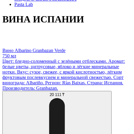
Pasta Lab
ВИНА ИСПАНИИ
Вино Albarino Granbazan Verde
750 мл
Цвет: бледно-соломенный с зелёными отблесками. Аромат:
белые цветы, цитрусовые, яблоко и лёгкие минеральные
нотки. Вкус: сухое, свежее, с яркой кислотностью, лёгким
фруктовым послевкусием и минеральной свежестью. Сорт
винограда: Albariño. Регион: Rías Baixas. Страна: Испания.
Производитель: Granbazan.
20 111 ₸