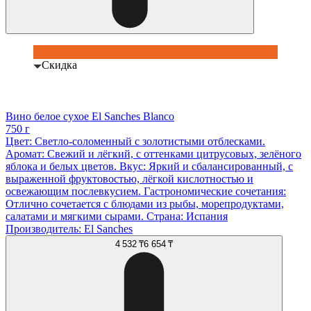
Скидка
Вино белое сухое El Sanches Blanco
750 г
Цвет: Светло-соломенный с золотистыми отблесками.
Аромат: Свежий и лёгкий, с оттенками цитрусовых, зелёного
яблока и белых цветов. Вкус: Яркий и сбалансированный, с
выраженной фруктовостью, лёгкой кислотностью и
освежающим послевкусием. Гастрономические сочетания:
Отлично сочетается с блюдами из рыбы, морепродуктами,
салатами и мягкими сырами. Страна: Испания
Производитель: El Sanches
4 532 ₸
6 654 ₸