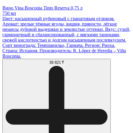
Вино Vina Bosconia Tinto Reserva 0,75 л
750 мл
Цвет: насыщенный рубиновый с гранатовым отливом.
Аромат: зрелые тёмные ягоды, вишня, пряности, лёгкие
нюансы дубовой выдержки и землистые оттенки. Вкус: сухой,
гармоничный и сбалансированный, с мягкими танинами,
свежей кислотностью и долгим насыщенным послевкусием.
Сорт винограда: Темпранильо, Гарнача. Регион: Риоха.
Страна: Испания. Производитель: R. López de Heredia – Viña
Bosconia.
39 821 ₸