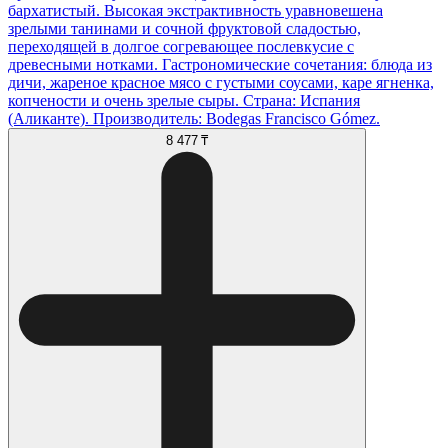
бархатистый. Высокая экстрактивность уравновешена
зрелыми танинами и сочной фруктовой сладостью,
переходящей в долгое согревающее послевкусие с
древесными нотками. Гастрономические сочетания: блюда из
дичи, жареное красное мясо с густыми соусами, каре ягненка,
копчености и очень зрелые сыры. Страна: Испания
(Аликанте). Производитель: Bodegas Francisco Gómez.
8 477 ₸