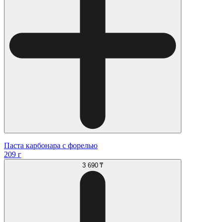
Паста карбонара с форелью
209 г
3 690 ₸