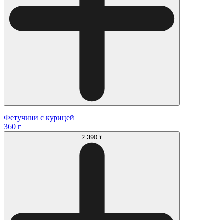
Фетучини с курицей
360 г
2 390 ₸