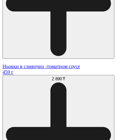
Ньокки в сливочно -томатном соусе
459 г
2 890 ₸