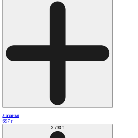
Лазанья
697 г
3 790 ₸