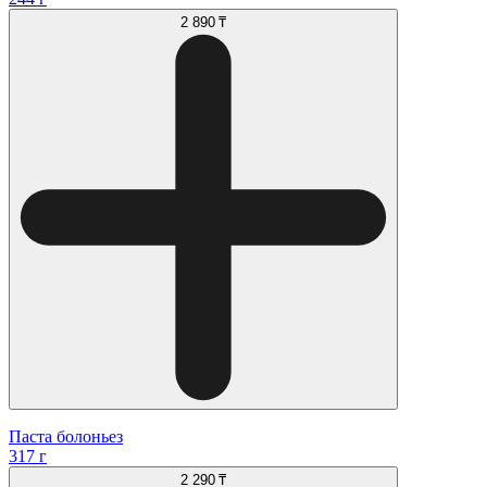
2 890 ₸
Паста болоньез
317 г
2 290 ₸