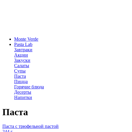
Monte Verde
Pasta Lab
Завтраки
Акции
Закуски
Салаты
Супы
Паста
Пицца
Горячие блюда
Десерты
Напитки
Паста
Паста с трюфельной пастой
244 г