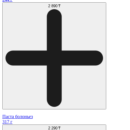
2 890 ₸
Паста болоньез
317 г
2 290 ₸