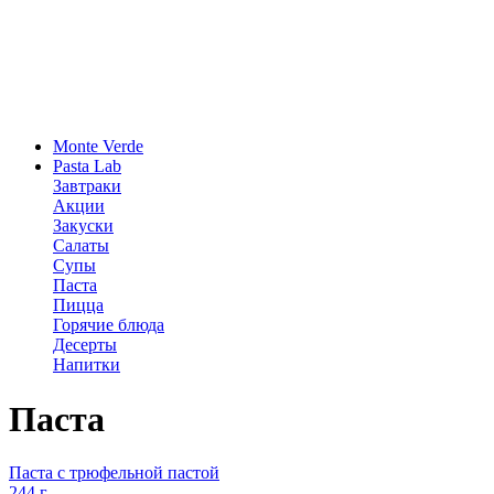
Monte Verde
Pasta Lab
Завтраки
Акции
Закуски
Салаты
Супы
Паста
Пицца
Горячие блюда
Десерты
Напитки
Паста
Паста с трюфельной пастой
244 г