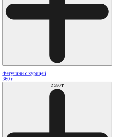
Фетучини с курицей
360 г
2 390 ₸