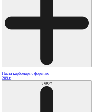
Паста карбонара с форелью
209 г
3 690 ₸