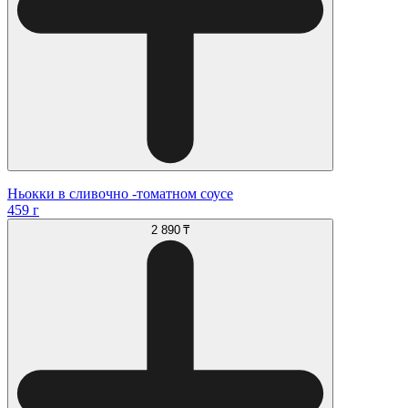
Ньокки в сливочно -томатном соусе
459 г
2 890 ₸