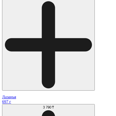
Лазанья
697 г
3 790 ₸