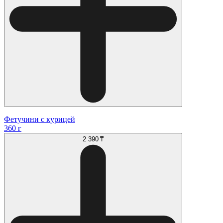
Фетучини с курицей
360 г
2 390 ₸