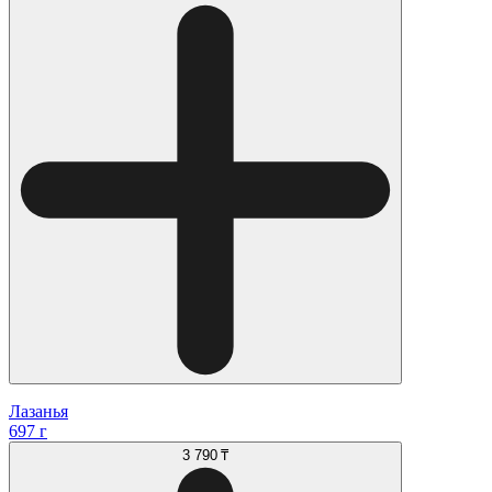
Лазанья
697 г
3 790 ₸