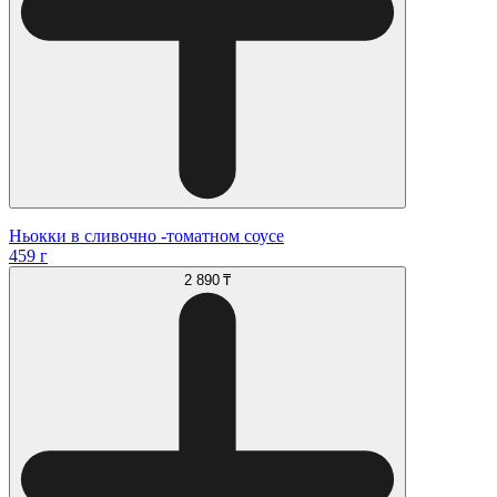
Ньокки в сливочно -томатном соусе
459 г
2 890 ₸