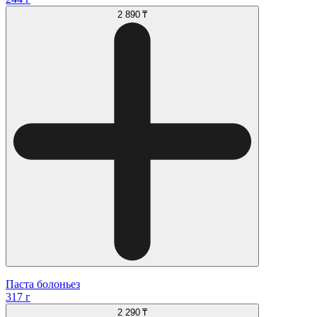
2 890 ₸
Паста болоньез
317 г
2 290 ₸