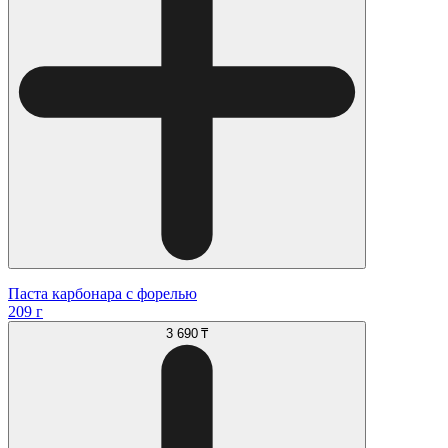
Паста карбонара с форелью
209 г
3 690 ₸