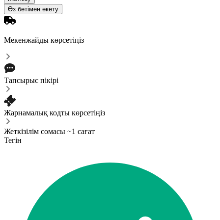
Өз бетімен әкету
Мекенжайды көрсетіңіз
Тапсырыс пікірі
Жарнамалық кодты көрсетіңіз
Жеткізілім сомасы ~1 сағат
Тегін