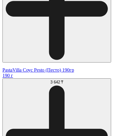
PastaVilla Соус Pesto (Песто) 190гр
190 г
3 642 ₸