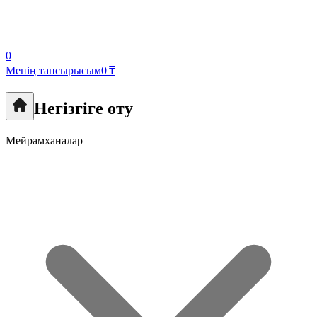
0
Менің тапсырысым
0 ₸
Негізгіге өту
Мейрамханалар