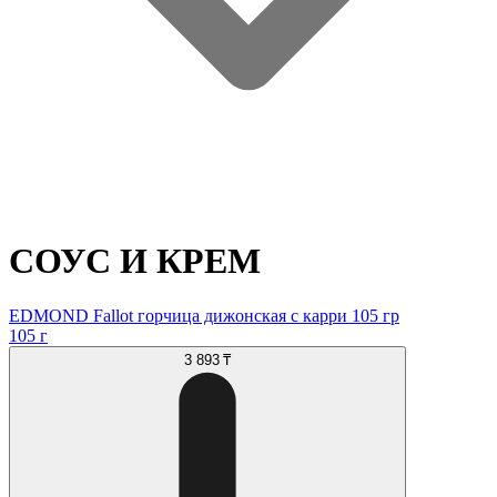
СОУС И КРЕМ
EDMOND Fallot горчица дижонская с карри 105 гр
105 г
3 893 ₸