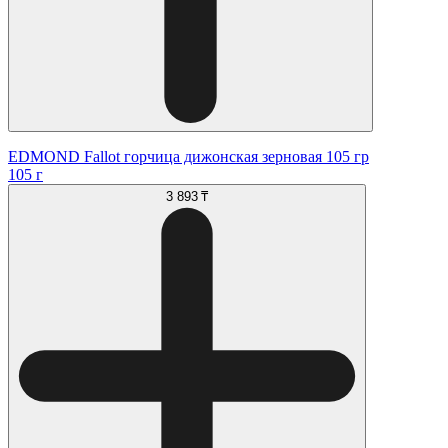
EDMOND Fallot горчица дижонская зерновая 105 гр
105 г
3 893 ₸