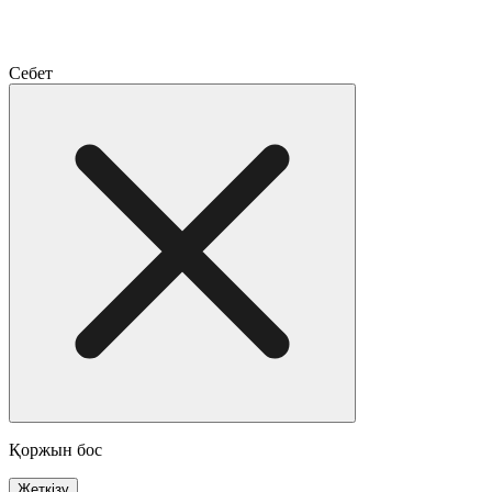
Себет
Қоржын бос
Жеткізу