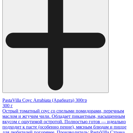
PastaVilla Соус Arrabiata (Арабиата) 300гр
300 г
Острый томатный соус со спелыми помидорами, перечным
маслом и жгучим чили. Обладает пикантным, насыщенным
вкусом с ощутимой остротой. Полностью готов — идеально
подходит к пасте (особенно пенне), мясным блюдам и пицце
для любителей погорячее. Производитель: PastaVilla Страна