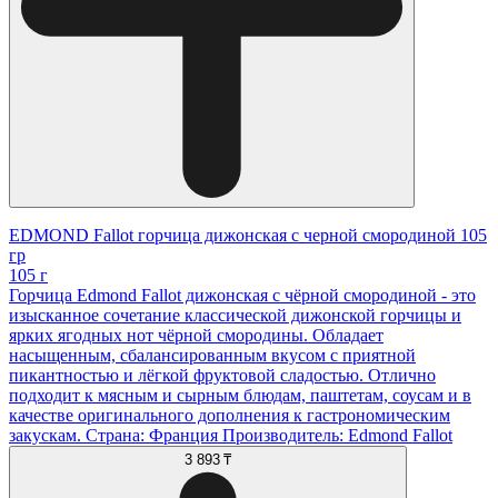
EDMOND Fallot горчица дижонская с черной смородиной 105
гр
105 г
Горчица Edmond Fallot дижонская с чёрной смородиной - это
изысканное сочетание классической дижонской горчицы и
ярких ягодных нот чёрной смородины. Обладает
насыщенным, сбалансированным вкусом с приятной
пикантностью и лёгкой фруктовой сладостью. Отлично
подходит к мясным и сырным блюдам, паштетам, соусам и в
качестве оригинального дополнения к гастрономическим
закускам. Страна: Франция Производитель: Edmond Fallot
3 893 ₸