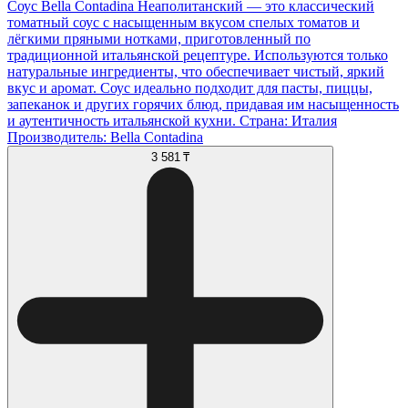
Соус Bella Contadina Неаполитанский — это классический
томатный соус с насыщенным вкусом спелых томатов и
лёгкими пряными нотками, приготовленный по
традиционной итальянской рецептуре. Используются только
натуральные ингредиенты, что обеспечивает чистый, яркий
вкус и аромат. Соус идеально подходит для пасты, пиццы,
запеканок и других горячих блюд, придавая им насыщенность
и аутентичность итальянской кухни. Страна: Италия
Производитель: Bella Contadina
3 581 ₸