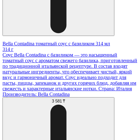
Bella Contadina томатный соус с базиликом 314 мл
314 г
Соус Bella Contadina с базиликом — это насыщенный
томатный соус с ароматом свежего базилика, приготовленный
по традиционной итальянской рецептуре. В состав входят
натуральные ингредиенты, что обеспечивает чистый, яркий
вкус и гармоничный аромат. Соус идеально подходит для
пасты, пиццы, запеканок и других горячих блюд, добавляя им
свежесть и характерные итальянские нотки. Страна: Италия
Производитель: Bella Contadina
3 581 ₸