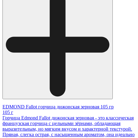
EDMOND Fallot горчица дижонская зерновая 105 гр
105 г
Горчица Edmond Fallot дижонская зерновая - это классическая
французская горчица с цельными зёрнами, обладающая
выразительным, но мягким вкусом и характерной текстурой.
Пряная, слегка острая, с насыщенным ароматом, она идеально