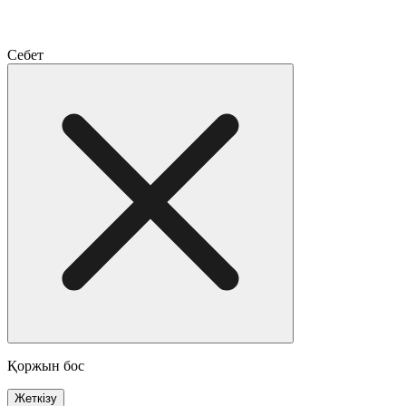
Себет
Қоржын бос
Жеткізу