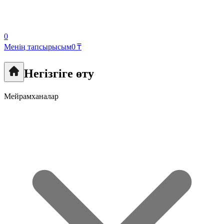
0
Менің тапсырысым
0 ₸
Негізгіге өту
Мейрамханалар