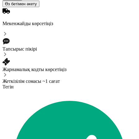
Өз бетімен әкету
Мекенжайды көрсетіңіз
Тапсырыс пікірі
Жарнамалық кодты көрсетіңіз
Жеткізілім сомасы ~1 сағат
Тегін