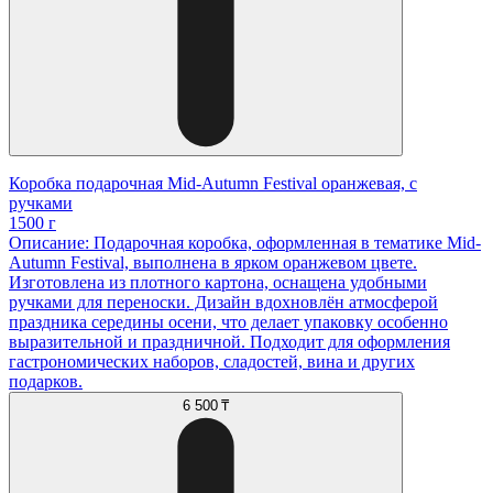
Коробка подарочная Mid-Autumn Festival оранжевая, с
ручками
1500 г
Описание: Подарочная коробка, оформленная в тематике Mid-
Autumn Festival, выполнена в ярком оранжевом цвете.
Изготовлена из плотного картона, оснащена удобными
ручками для переноски. Дизайн вдохновлён атмосферой
праздника середины осени, что делает упаковку особенно
выразительной и праздничной. Подходит для оформления
гастрономических наборов, сладостей, вина и других
подарков.
6 500 ₸