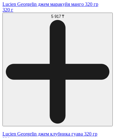
Lucien Georgelin джем маракуйя манго 320 гр
320 г
5 917 ₸
Lucien Georgelin джем клубника гуава 320 гр