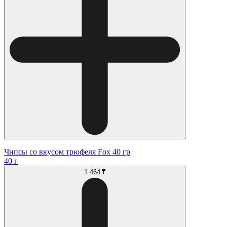
Чипсы со вкусом трюфеля Fox 40 гр
40 г
1 464 ₸