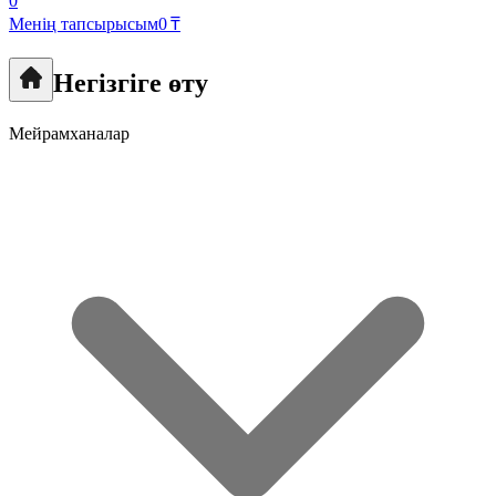
0
Менің тапсырысым
0 ₸
Негізгіге өту
Мейрамханалар