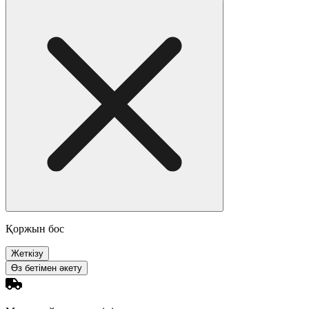
Қоржын бос
Жеткізу
Өз бетімен әкету