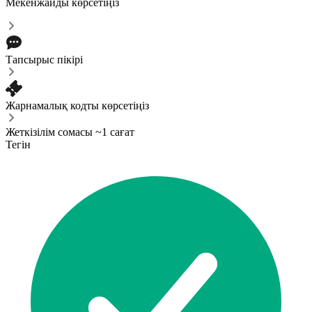
Мекенжайды көрсетіңіз
Тапсырыс пікірі
Жарнамалық кодты көрсетіңіз
Жеткізілім сомасы ~1 сағат
Тегін