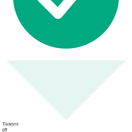
Төлеуге
0
₸