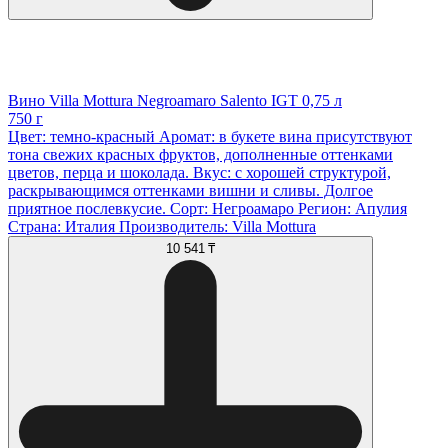
Вино Villa Mottura Negroamaro Salento IGT 0,75 л
750 г
Цвет: темно-красный Аромат: в букете вина присутствуют
тона свежих красных фруктов, дополненные оттенками
цветов, перца и шоколада. Вкус: с хорошей структурой,
раскрывающимся оттенками вишни и сливы. Долгое
приятное послевкусие. Сорт: Негроамаро Регион: Апулия
Страна: Италия Производитель: Villa Mottura
10 541 ₸