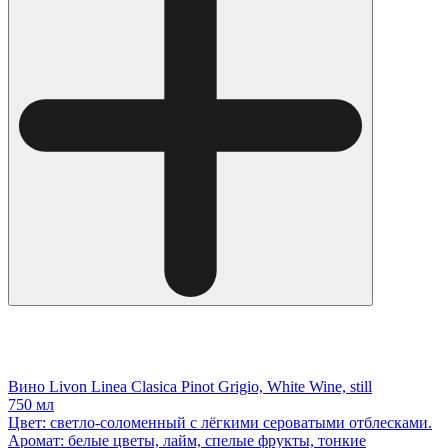
Вино Livon Linea Clasica Pinot Grigio, White Wine, still
750 мл
Цвет: светло-соломенный с лёгкими сероватыми отблесками.
Аромат: белые цветы, лайм, спелые фрукты, тонкие