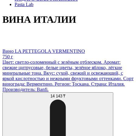
Pasta Lab
ВИНА ИТАЛИИ
Вино LA PETTEGOLA VERMENTINO
750 г
Цвет: светло-соломенный с зелёным отблеском. Аромат:
свежие цитрусовые, белые цветы, зелёное яблоко, лёгкие
минеральные тона. Вкус: сухой, свежий и освежающий, с
яркой кислотностью и нежными фруктовыми оттенками. Сорт
винограда: Верментино. Регион: Тоскана. Страна: Италия.
Производитель: Banfi.
14 143 ₸