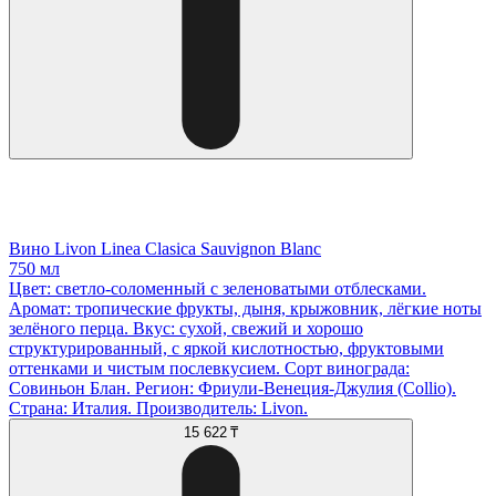
Вино Livon Linea Clasica Sauvignon Blanc
750 мл
Цвет: светло-соломенный с зеленоватыми отблесками.
Аромат: тропические фрукты, дыня, крыжовник, лёгкие ноты
зелёного перца. Вкус: сухой, свежий и хорошо
структурированный, с яркой кислотностью, фруктовыми
оттенками и чистым послевкусием. Сорт винограда:
Совиньон Блан. Регион: Фриули-Венеция-Джулия (Collio).
Страна: Италия. Производитель: Livon.
15 622 ₸