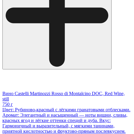
Вино Castelli Martinozzi Rosso di Montalcino DOC, Red Wine,
still
750 г
Цвет: Рубиново-красный с лёгкими гранатовыми отблесками.
Аромат: Элегантный и насыщенный — ноты вишни, сливы,
красных ягод и лёгкие оттенки специй и дуба. Вкус:
Гармоничный и выразительный, с мягкими танинами,
приятной кислотностью и фруктово-пряным послевкусием.