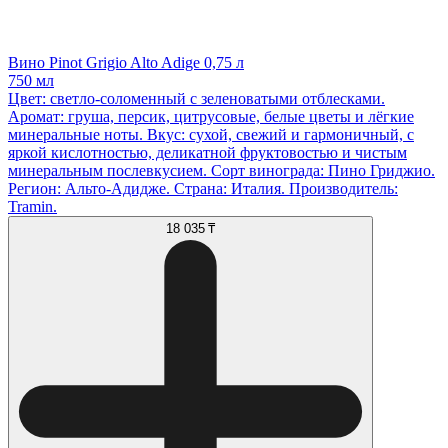
Вино Pinot Grigio Alto Adige 0,75 л
750 мл
Цвет: светло-соломенный с зеленоватыми отблесками.
Аромат: груша, персик, цитрусовые, белые цветы и лёгкие
минеральные ноты. Вкус: сухой, свежий и гармоничный, с
яркой кислотностью, деликатной фруктовостью и чистым
минеральным послевкусием. Сорт винограда: Пино Гриджио.
Регион: Альто-Адидже. Страна: Италия. Производитель:
Tramin.
18 035 ₸