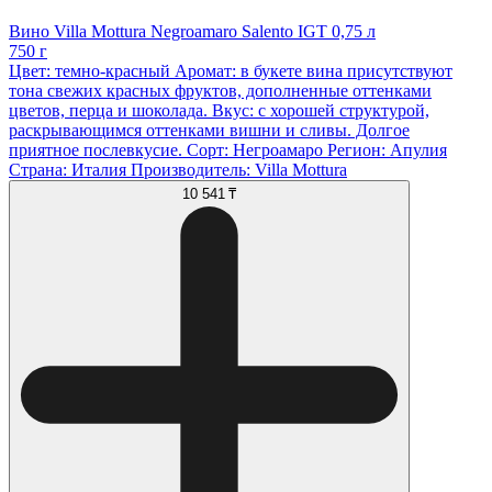
Вино Villa Mottura Negroamaro Salento IGT 0,75 л
750 г
Цвет: темно-красный Аромат: в букете вина присутствуют
тона свежих красных фруктов, дополненные оттенками
цветов, перца и шоколада. Вкус: с хорошей структурой,
раскрывающимся оттенками вишни и сливы. Долгое
приятное послевкусие. Сорт: Негроамаро Регион: Апулия
Страна: Италия Производитель: Villa Mottura
10 541 ₸