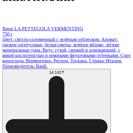
Вино LA PETTEGOLA VERMENTINO
750 г
Цвет: светло-соломенный с зелёным отблеском. Аромат:
свежие цитрусовые, белые цветы, зелёное яблоко, лёгкие
минеральные тона. Вкус: сухой, свежий и освежающий, с
яркой кислотностью и нежными фруктовыми оттенками. Сорт
винограда: Верментино. Регион: Тоскана. Страна: Италия.
Производитель: Banfi.
14 143 ₸