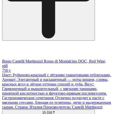
Вино Castelli Martinozzi Rosso di Montalcino DOC, Red Wine,
still
750 г
Цвет: Рубиново-красный с лёгкими гранатовыми отблесками.
Аромат: Элегантный и насыщенный — ноты вишни, сливы,
красных ягод и лёгкие оттенки специй и дуба. Вкус:
Гармоничный и выразительный, с мягкими танинами,
приятной кислотностью и фруктово-пряным послевкусием.
Гастрономические сочетания: Отлично подходит к пасте с
мясными соусами, блюдам из телятины, дичи и выдержанным
сырам. Страна: Италия Производитель: Castelli Martinozzi
15 016 ₸