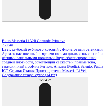
Вино Masseria Li Veli Contrade Primitivo
750 мл
Цвет: глубокий рубиново‑красный с фиолетовыми оттенками
Аромат: насыщенный, с яркими нотами диких ягод, специй и
лёгкими ванильными нюансами Вкус: сбалансированный,
средней плотности, сочетающий свежесть и пряные тона,
гармоничный профиль Регион: Апулия (Puglia), Salento, Puglia
IGT Страна: Италия Производитель: Masseria Li Veli
Содержание сахара: сухое (<4 г/л)
12 845 ₸