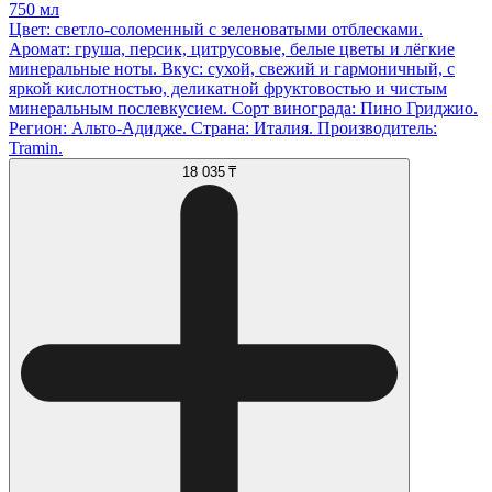
750 мл
Цвет: светло-соломенный с зеленоватыми отблесками.
Аромат: груша, персик, цитрусовые, белые цветы и лёгкие
минеральные ноты. Вкус: сухой, свежий и гармоничный, с
яркой кислотностью, деликатной фруктовостью и чистым
минеральным послевкусием. Сорт винограда: Пино Гриджио.
Регион: Альто-Адидже. Страна: Италия. Производитель:
Tramin.
18 035 ₸