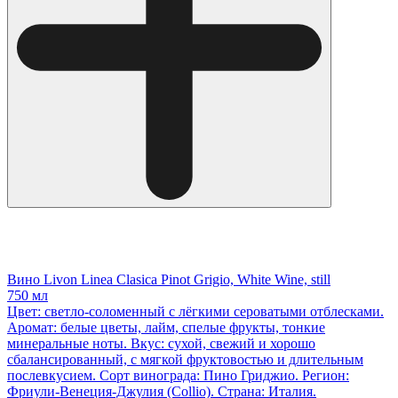
Вино Livon Linea Clasica Pinot Grigio, White Wine, still
750 мл
Цвет: светло-соломенный с лёгкими сероватыми отблесками.
Аромат: белые цветы, лайм, спелые фрукты, тонкие
минеральные ноты. Вкус: сухой, свежий и хорошо
сбалансированный, с мягкой фруктовостью и длительным
послевкусием. Сорт винограда: Пино Гриджио. Регион:
Фриули-Венеция-Джулия (Collio). Страна: Италия.