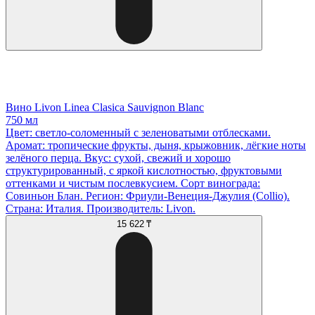
Вино Livon Linea Clasica Sauvignon Blanc
750 мл
Цвет: светло-соломенный с зеленоватыми отблесками.
Аромат: тропические фрукты, дыня, крыжовник, лёгкие ноты
зелёного перца. Вкус: сухой, свежий и хорошо
структурированный, с яркой кислотностью, фруктовыми
оттенками и чистым послевкусием. Сорт винограда:
Совиньон Блан. Регион: Фриули-Венеция-Джулия (Collio).
Страна: Италия. Производитель: Livon.
15 622 ₸