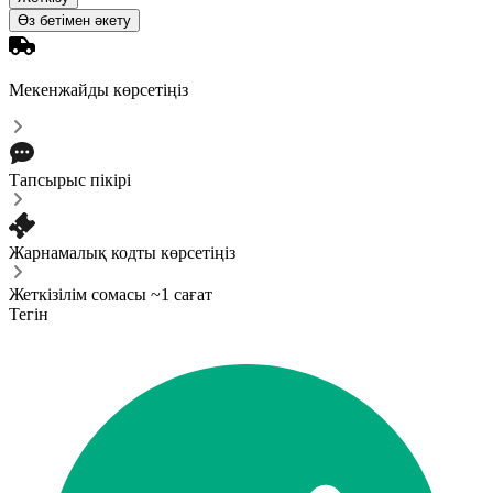
Өз бетімен әкету
Мекенжайды көрсетіңіз
Тапсырыс пікірі
Жарнамалық кодты көрсетіңіз
Жеткізілім сомасы ~1 сағат
Тегін