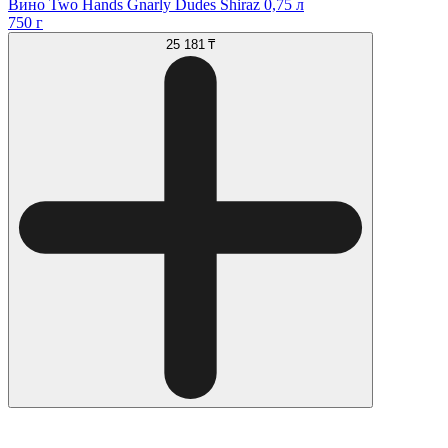
Вино Two Hands Gnarly Dudes Shiraz 0,75 л
750 г
25 181 ₸