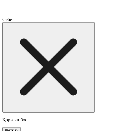
Себет
Қоржын бос
Жеткізу