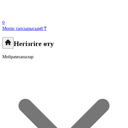
0
Менің тапсырысым
0 ₸
Негізгіге өту
Мейрамханалар