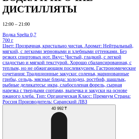
ДИСТИЛЛЯТЫ
12:00 – 21:00
Водка Spelta 0,7
700 г
Цвет: Прозрачная, кристально чистая. Аромат: Нейтральный,
мягкий, с легкими зерновыми и хлебными оттенками. Без
резких спиртовых нот. Вкус: Чистый, гладкий, с легкой
сладостью и мягкой текстурой. Хорошо сбалансированная, с
теплым, но не обжигающим послевкусием. Гастрономические
сочетания: Традиционные закуски: соленья, маринованные
грибы, сельдь, мясные блюда: холодец, ростбиф, шашлык,
рыбные деликатесы: икра, слабосоленая форель, сырная
нарезка с твердыми сортами, выпечка и закуски на основе
ржаного хлеба. Тип: Органическая Класс: Премиум Страна:
Россия Производитель: Саранский ЛВЗ
40 992 ₸