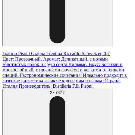
Граппа Pisoni Grappa Trentina Riccardo Schweizer, 0,7
Цвет: Прозрачный. Аромат: Деликатный, с нотами
золотистых яблок и груш сорта Вильямс. Вкус: Богатый и
многослойный, с нюансами фруктов и легкими оттенками
специй. Гастрономические сочетания: Идеально подходит в
качестве дижестива, а также к десертам и сырам. Страна:
Италия Производитель: Distilleria F.lli Pisoni.
27 732 ₸