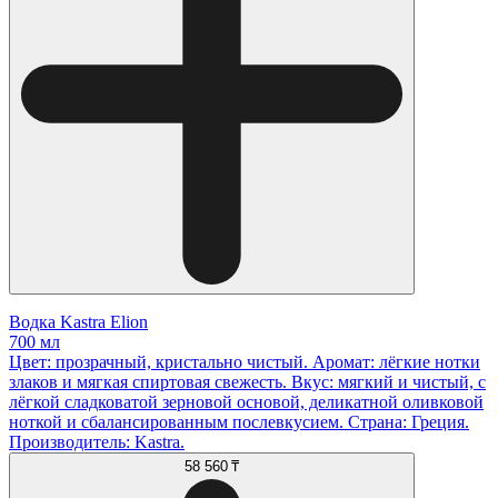
Водка Kastra Elion
700 мл
Цвет: прозрачный, кристально чистый. Аромат: лёгкие нотки
злаков и мягкая спиртовая свежесть. Вкус: мягкий и чистый, с
лёгкой сладковатой зерновой основой, деликатной оливковой
ноткой и сбалансированным послевкусием. Страна: Греция.
Производитель: Kastra.
58 560 ₸