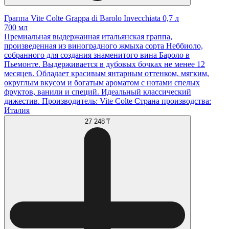
Граппа Vite Colte Grappa di Barolo Invecchiata 0,7 л
700 мл
Премиальная выдержанная итальянская граппа,
произведенная из виноградного жмыха сорта Неббиоло,
собранного для создания знаменитого вина Бароло в
Пьемонте. Выдерживается в дубовых бочках не менее 12
месяцев. Обладает красивым янтарным оттенком, мягким,
округлым вкусом и богатым ароматом с нотами спелых
фруктов, ванили и специй. Идеальный классический
дижестив. Производитель: Vite Colte Страна производства:
Италия
27 248 ₸