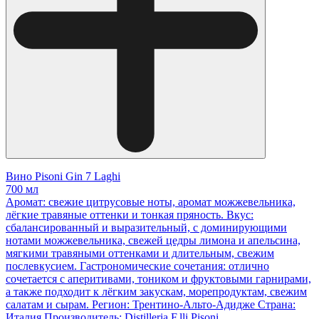
Вино Pisoni Gin 7 Laghi
700 мл
Аромат: свежие цитрусовые ноты, аромат можжевельника,
лёгкие травяные оттенки и тонкая пряность. Вкус:
сбалансированный и выразительный, с доминирующими
нотами можжевельника, свежей цедры лимона и апельсина,
мягкими травяными оттенками и длительным, свежим
послевкусием. Гастрономические сочетания: отлично
сочетается с аперитивами, тоником и фруктовыми гарнирами,
а также подходит к лёгким закускам, морепродуктам, свежим
салатам и сырам. Регион: Трентино‑Альто‑Адидже Страна:
Италия Производитель: Distilleria F.lli Pisoni