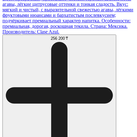
агавы, лёгкие цитрусовые оттенки и тонкая сладость. Вкус:
мягкий и чистый, с выразительной свежестью агавы, лёгкими
фруктовыми нюансами и бархатистым послевкусием;
подчёркивает премиальный характер напитка. Особенности:
премиальная, дорогая, роскошная текила. Страна: Мексика.
Производитель: Clase Azul.
256 200 ₸