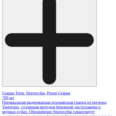
Grappa Trent. Stravecchia, Pisoni Grappa
700 мл
Премиальная выдержанная итальянская граппа из региона
Трентино, созданная методом бережной дистилляции в
медных кубах. Обозначение Stravecchia гарантирует