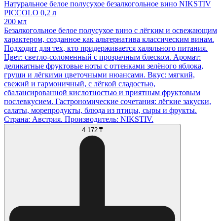
Натуральное белое полусухое безалкогольное вино NIKSTIV
PICCOLO 0,2 л
200 мл
Безалкогольное белое полусухое вино с лёгким и освежающим
характером, созданное как альтернатива классическим винам.
Подходит для тех, кто придерживается халяльного питания.
Цвет: светло-соломенный с прозрачным блеском. Аромат:
деликатные фруктовые ноты с оттенками зелёного яблока,
груши и лёгкими цветочными нюансами. Вкус: мягкий,
свежий и гармоничный, с лёгкой сладостью,
сбалансированной кислотностью и приятным фруктовым
послевкусием. Гастрономические сочетания: лёгкие закуски,
салаты, морепродукты, блюда из птицы, сыры и фрукты.
Страна: Австрия. Производитель: NIKSTIV.
4 172 ₸