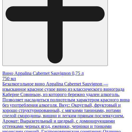
Вино Appalina Cabernet Sauvignon 0,75 л
750 мл
Безалкогольное вино Appalina Cabernet Sauvignon —
изысканное красное сухое вино из классического винограда
Каберне Совиньон, из которого бережно удален алкоголь.
Позволяет насладиться полнотелым характером красного вина
без употребления алкоголя. Вкус: Округлый, фруктовый и
хорошо структурированный, с мягкими танинами, нотами
спелой смородины, вишни и легким пряным послевкусием.
Аромат: Выразительный и щедрый, с доминирующими
оттенками черных ягод, ежевики, черники и тонкими
нюансами специй. Гастрономические сочетания: Отлично