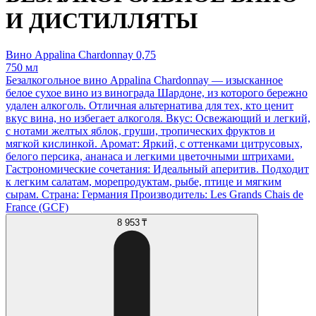
И ДИСТИЛЛЯТЫ
Вино Appalina Chardonnay 0,75
750 мл
Безалкогольное вино Appalina Chardonnay — изысканное
белое сухое вино из винограда Шардоне, из которого бережно
удален алкоголь. Отличная альтернатива для тех, кто ценит
вкус вина, но избегает алкоголя. Вкус: Освежающий и легкий,
с нотами желтых яблок, груши, тропических фруктов и
мягкой кислинкой. Аромат: Яркий, с оттенками цитрусовых,
белого персика, ананаса и легкими цветочными штрихами.
Гастрономические сочетания: Идеальный аперитив. Подходит
к легким салатам, морепродуктам, рыбе, птице и мягким
сырам. Страна: Германия Производитель: Les Grands Chais de
France (GCF)
8 953 ₸