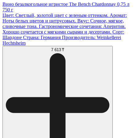
Вино безалкогольное игристое The Bench Chardonnay 0,75 л
750 г
Цвет: Светлый, золотой цвет с зеленым оттенком. Аромат:
Ноты белых цветов и цитрусовых. Вкус: Сочное, мягкое,
сливочные тона. Гастрономические сочетания: Аперитив.
Хорошо сочетается с мягкими сырами и десертами. Сорт:
Шардоне Страна: Германия Производитель: Weinkellerei
Hechtsheim
7 613 ₸