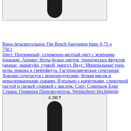
Вино безалкогольное The Bench Sauvignon blanc 0,75 л
750 г
Цвет: Прозрачный, соломенно-желтый цвет с зелеными
бликами. Аромат: Ноты белых цветов, тропических фруктов
(ананас, маракуйи, гуавой, манго). Вкус: Минеральные тона,
ноты лимона и грейпфрута. Гастрономические сочетания:
Хорошо сочетается с морепродуктами, белым мясом и
невыдержанными сырами. Идеально с креветками, сливочной
пастой и свежей спаржей с маслом. Сорт: Совиньон Блан
Страна: Германия Производитель: Weinkellerei Hechtsheim
6 295 ₸