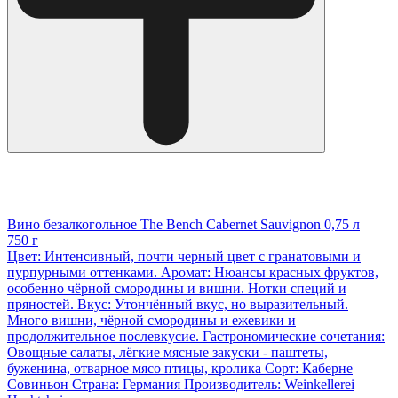
Вино безалкогольное The Bench Cabernet Sauvignon 0,75 л
750 г
Цвет: Интенсивный, почти черный цвет с гранатовыми и
пурпурными оттенками. Аромат: Нюансы красных фруктов,
особенно чёрной смородины и вишни. Нотки специй и
пряностей. Вкус: Утончённый вкус, но выразительный.
Много вишни, чёрной смородины и ежевики и
продолжительное послевкусие. Гастрономические сочетания:
Овощные салаты, лёгкие мясные закуски - паштеты,
буженина, отварное мясо птицы, кролика Сорт: Каберне
Совиньон Страна: Германия Производитель: Weinkellerei