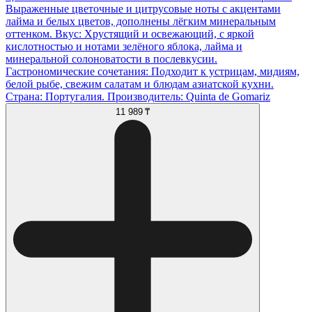
Выраженные цветочные и цитрусовые ноты с акцентами
лайма и белых цветов, дополнены лёгким минеральным
оттенком. Вкус: Хрустящий и освежающий, с яркой
кислотностью и нотами зелёного яблока, лайма и
минеральной солоноватости в послевкусии.
Гастрономические сочетания: Подходит к устрицам, мидиям,
белой рыбе, свежим салатам и блюдам азиатской кухни.
Страна: Португалия. Производитель: Quinta de Gomariz
11 989 ₸