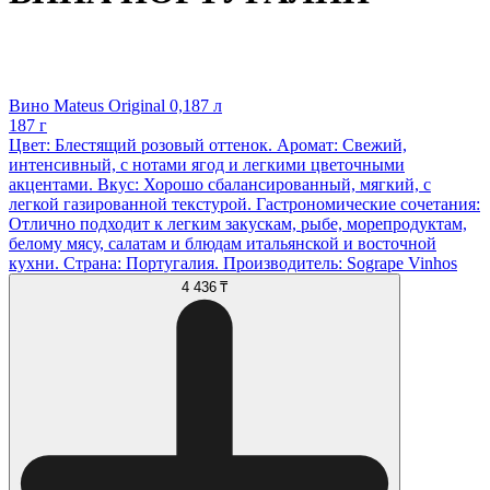
Вино Mateus Original 0,187 л
187 г
Цвет: Блестящий розовый оттенок. Аромат: Свежий,
интенсивный, с нотами ягод и легкими цветочными
акцентами. Вкус: Хорошо сбалансированный, мягкий, с
легкой газированной текстурой. Гастрономические сочетания:
Отлично подходит к легким закускам, рыбе, морепродуктам,
белому мясу, салатам и блюдам итальянской и восточной
кухни. Страна: Португалия. Производитель: Sogrape Vinhos
4 436 ₸