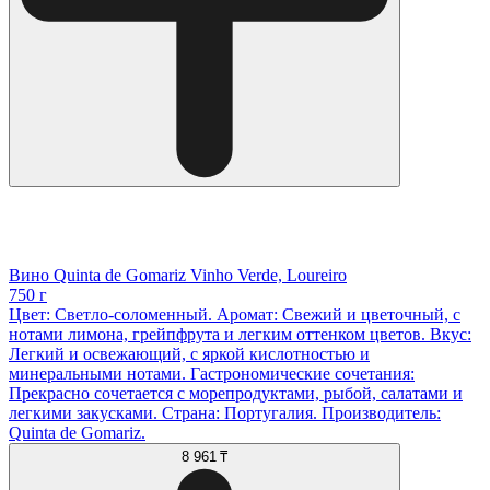
Вино Quinta de Gomariz Vinho Verde, Loureiro
750 г
Цвет: Светло-соломенный. Аромат: Свежий и цветочный, с
нотами лимона, грейпфрута и легким оттенком цветов. Вкус:
Легкий и освежающий, с яркой кислотностью и
минеральными нотами. Гастрономические сочетания:
Прекрасно сочетается с морепродуктами, рыбой, салатами и
легкими закусками. Страна: Португалия. Производитель:
Quinta de Gomariz.
8 961 ₸