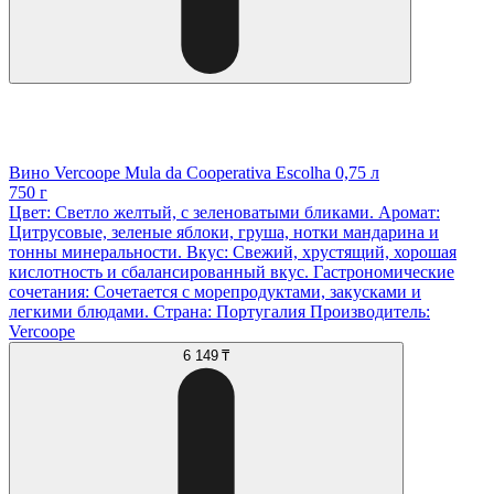
Вино Vercoope Mula da Cooperativa Escolha 0,75 л
750 г
Цвет: Светло желтый, с зеленоватыми бликами. Аромат:
Цитрусовые, зеленые яблоки, груша, нотки мандарина и
тонны минеральности. Вкус: Свежий, хрустящий, хорошая
кислотность и сбалансированный вкус. Гастрономические
сочетания: Сочетается с морепродуктами, закусками и
легкими блюдами. Страна: Португалия Производитель:
Vercoope
6 149 ₸