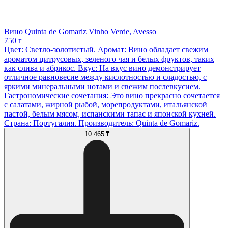
Вино Quinta de Gomariz Vinho Verde, Avesso
750 г
Цвет: Светло-золотистый. Аромат: Вино обладает свежим
ароматом цитрусовых, зеленого чая и белых фруктов, таких
как слива и абрикос. Вкус: На вкус вино демонстрирует
отличное равновесие между кислотностью и сладостью, с
яркими минеральными нотами и свежим послевкусием.
Гастрономические сочетания: Это вино прекрасно сочетается
с салатами, жирной рыбой, морепродуктами, итальянской
пастой, белым мясом, испанскими тапас и японской кухней.
Страна: Португалия. Производитель: Quinta de Gomariz.
10 465 ₸