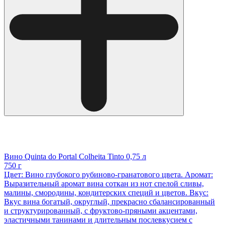
Вино Quinta do Portal Colheita Tinto 0,75 л
750 г
Цвет: Вино глубокого рубиново-гранатового цвета. Аромат:
Выразительный аромат вина соткан из нот спелой сливы,
малины, смородины, кондитерских специй и цветов. Вкус:
Вкус вина богатый, округлый, прекрасно сбалансированный
и структурированный, с фруктово-пряными акцентами,
эластичными танинами и длительным послевкусием с