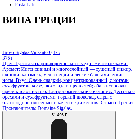
Pasta Lab
ВИНА ГРЕЦИИ
Вино Sigalas Vinsanto 0,375
375 г
Цвет: Густой янтарно-коричневый с медными отблесками.
Аромат: Интенсивный и многослойный — сушеный инжир,
финики, карамель, мед, специи и легкие бальзамические
ноты. Вкус: Очень сладкий, концентрированный, с нотами
сухофруктов, кофе, шоколада и пряностей; сбалансирован
яркой кислотностью. Гастрономические сочетания: Десерты с
орехами и сухофруктами, горький шоколад, сыры с
благородной плесенью, в качестве дижестива Страна: Греция.
Производитель: Domaine Sigalas.
51 496 ₸