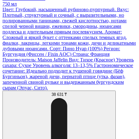
750 мл
Цвет: Глубокий, насыщенный рубиново-пурпурный. Вкус:
Плотный, структурный и сочный, с выразительными, но
полированными танинами, свежей кислотностью, нотами
спелой черной вишни, ежевики, cмородины, нюансами
подлеска и длительным пряным послевкусием. Аромат:
Сложный и яркий букет с оттенками спелых темных ягод,
фиалки, лакрицы, легкими тонами кожи, дичи и деликатными
дубовыми нюансами. Сорт: Пино Нуар (100%) Регион:
Бургундия (Фиссен / Fixin AOC) Страна: Франция
Производитель: Maison Jaffelin Вид: Тихое (Красное) Уровень
сахара: Сухое Уровень алкоголя: 13–13,5% Гастрономическое
сочетание: Идеально подходит к тушеной говядине (Бёф
Бургиньон), жареной дичи, пернатой птице (утка, фазан),
запеченной свиной рульке и выдержанным бургундским
сырам (Эпуас, Сито).
38 631 ₸