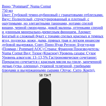
Вино "Pommard" Numa Cornut
750 мл
Цвет: Глубокий темно-рубиновый с гранатовыми отблесками.
Вкус: Полнотелый, структурированный и плотный, с
ощутимыми, но элегантными танинами, нотами спелой
вишни, черной смородины, дикой малины, оттенками специй
и длинным минерально-древесным финишем. Аромат:
Богатый и сложный букет с тонами спелых красных и темных
ягод, подлеска, кожи, дыма, пряных трав и легким нюансом
дубовой выдержки. Сорт: Пино Нуар Регион: Бургундия
(Поммар / Pommard AOC) Страна: Франция Производитель:
Numa Cornut Вид: Тихое (Красное) Уровень сахара: Сухое
Уровень алкоголя: 13–13,5% Гастрономическое сочетание:
Прекрасно сочетается с красным мясом на гриле, запеченной
дичью (утка, оленина), тушеной телятиной, грибными
блюдами и выдержанными сырами (Эпуас, Сито, Конте).
58 734 ₸