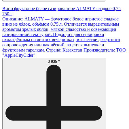
Вино фруктовое белое газированное ALMATY сладкое 0,75
750 г
Описание: ALMATY — фруктовое белое игристое сладкое
вино из яблок, объёмом 0,75 л. Отличается выразительным
ароматом зрелых яблок, мягкой сладостью и освежающей
газированной текстурой. Подходит для сервировки
охлаждённым на летних вечеринках, в качестве десертного
сопровождения или как лёгкий акцент к выпечке и
фруктовым тарелкам. Страна: Казахстан Производитель: ТОО
"AppleCityCider"
3 935 ₸