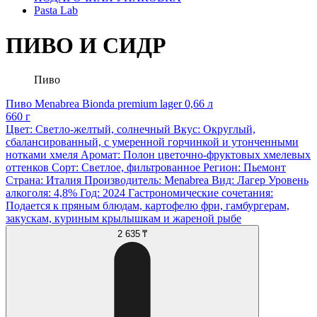
Pasta Lab
ПИВО И СИДР
Пиво
Пиво Menabrea Bionda premium lager 0,66 л
660 г
Цвет: Светло-желтый, солнечный Вкус: Округлый,
сбалансированный, с умеренной горчинкой и утонченными
нотками хмеля Аромат: Полон цветочно-фруктовых хмелевых
оттенков Сорт: Светлое, фильтрованное Регион: Пьемонт
Страна: Италия Производитель: Menabrea Вид: Лагер Уровень
алкоголя: 4,8% Год: 2024 Гастрономические сочетания:
Подается к пряным блюдам, картофелю фри, гамбургерам,
закускам, куриным крылышкам и жареной рыбе
2 635 ₸