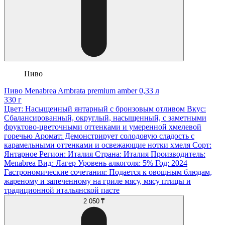
Пиво
Пиво Menabrea Ambrata premium amber 0,33 л
330 г
Цвет: Насыщенный янтарный с бронзовым отливом Вкус:
Сбалансированный, округлый, насыщенный, с заметными
фруктово-цветочными оттенками и умеренной хмелевой
горечью Аромат: Демонстрирует солодовую сладость с
карамельными оттенками и освежающие нотки хмеля Сорт:
Янтарное Регион: Италия Страна: Италия Производитель:
Menabrea Вид: Лагер Уровень алкоголя: 5% Год: 2024
Гастрономические сочетания: Подается к овощным блюдам,
жареному и запеченному на гриле мясу, мясу птицы и
традиционной итальянской пасте
2 050 ₸