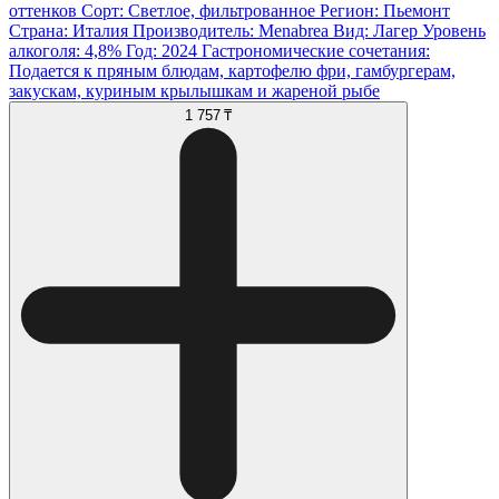
оттенков Сорт: Светлое, фильтрованное Регион: Пьемонт
Страна: Италия Производитель: Menabrea Вид: Лагер Уровень
алкоголя: 4,8% Год: 2024 Гастрономические сочетания:
Подается к пряным блюдам, картофелю фри, гамбургерам,
закускам, куриным крылышкам и жареной рыбе
1 757 ₸