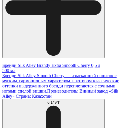
Бренди Silk Alley Brandy Extra Smooth Cherry 0,5 л
500 мл
Бренди Silk Alley Smooth Cherry — изысканный напиток с
мягким, гармоничным характером, в котором классические
оттенки выдержанного бренди переплетаются с сочными
нотами спелой вишни. ​Производитель: Винный завод «Silk
Alley» Страна: Казахстан
6 149 ₸