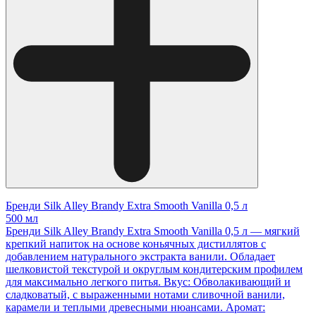
Бренди Silk Alley Brandy Extra Smooth Vanilla 0,5 л
500 мл
Бренди Silk Alley Brandy Extra Smooth Vanilla 0,5 л — мягкий
крепкий напиток на основе коньячных дистиллятов с
добавлением натурального экстракта ванили. Обладает
шелковистой текстурой и округлым кондитерским профилем
для максимально легкого питья. Вкус: Обволакивающий и
сладковатый, с выраженными нотами сливочной ванили,
карамели и теплыми древесными нюансами. Аромат: