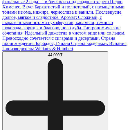
финальные 2 года — в бочках из-под сладкого хереса Педро
Хименес. Вкус: Бархатистый и полнотелый, с насыщенными
тонами изюма, инжира, чернослива и ванили. Послевкусие
долгое, мягкое и сладостное. Аромат: Сложный, с
выраженными нотами сухофруктов, карамели, темного
шоколада, корицы и благородного дуба. Гастрономические
сочетания: Идеальный дижестив в чистом виде или со льдом.
Превосходно сочетается с сигарами и десертами. Страна
происхождения: Барбадос, Гайана Страна выдержки: Испания
Производитель: Williams & Humbert
44 000 ₸