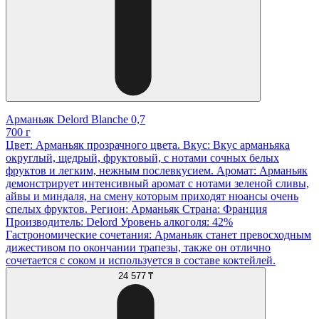
Арманьяк Delord Blanche 0,7
700 г
Цвет: Арманьяк прозрачного цвета. Вкус: Вкус арманьяка
округлый, щедрый, фруктовый, с нотами сочных белых
фруктов и легким, нежным послевкусием. Аромат: Арманьяк
демонстрирует интенсивный аромат с нотами зеленой сливы,
айвы и миндаля, на смену которым приходят нюансы очень
спелых фруктов. Регион: Арманьяк Страна: Франция
Производитель: Delord Уровень алкоголя: 42%
Гастрономические сочетания: Арманьяк станет превосходным
дижестивом по окончании трапезы, также он отлично
сочетается с соком и используется в составе коктейлей.
24 577 ₸