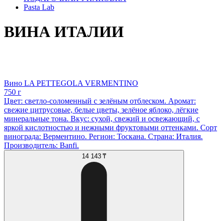
Pasta Lab
ВИНА ИТАЛИИ
Вино LA PETTEGOLA VERMENTINO
750 г
Цвет: светло-соломенный с зелёным отблеском. Аромат:
свежие цитрусовые, белые цветы, зелёное яблоко, лёгкие
минеральные тона. Вкус: сухой, свежий и освежающий, с
яркой кислотностью и нежными фруктовыми оттенками. Сорт
винограда: Верментино. Регион: Тоскана. Страна: Италия.
Производитель: Banfi.
14 143 ₸