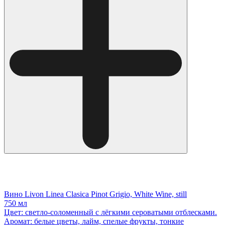
Вино Livon Linea Clasica Pinot Grigio, White Wine, still
750 мл
Цвет: светло-соломенный с лёгкими сероватыми отблесками.
Аромат: белые цветы, лайм, спелые фрукты, тонкие