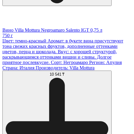
Вино Villa Mottura Negroamaro Salento IGT 0,75 л
750 г
Цвет: темно-красный Аромат: в букете вина присутствуют
тона свежих красных фруктов, дополненные оттенками
цветов, перца и шоколада. Вкус: с хорошей структурой,
раскрывающимся оттенками вишни и сливы. Долгое
приятное послевкусие. Сорт: Негроамаро Регион: Апулия
Страна: Италия Производитель: Villa Mottura
10 541 ₸