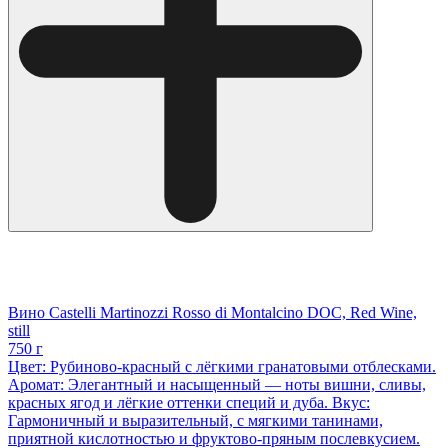
Вино Castelli Martinozzi Rosso di Montalcino DOC, Red Wine,
still
750 г
Цвет: Рубиново-красный с лёгкими гранатовыми отблесками.
Аромат: Элегантный и насыщенный — ноты вишни, сливы,
красных ягод и лёгкие оттенки специй и дуба. Вкус:
Гармоничный и выразительный, с мягкими танинами,
приятной кислотностью и фруктово-пряным послевкусием.