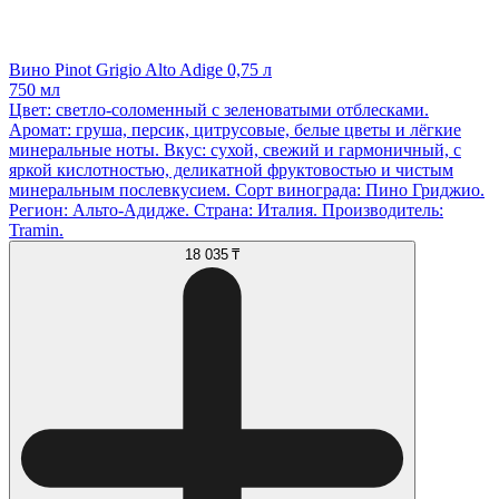
Вино Pinot Grigio Alto Adige 0,75 л
750 мл
Цвет: светло-соломенный с зеленоватыми отблесками.
Аромат: груша, персик, цитрусовые, белые цветы и лёгкие
минеральные ноты. Вкус: сухой, свежий и гармоничный, с
яркой кислотностью, деликатной фруктовостью и чистым
минеральным послевкусием. Сорт винограда: Пино Гриджио.
Регион: Альто-Адидже. Страна: Италия. Производитель:
Tramin.
18 035 ₸