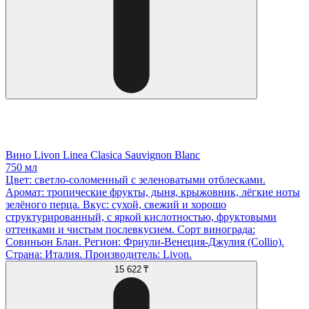
Вино Livon Linea Clasica Sauvignon Blanc
750 мл
Цвет: светло-соломенный с зеленоватыми отблесками.
Аромат: тропические фрукты, дыня, крыжовник, лёгкие ноты
зелёного перца. Вкус: сухой, свежий и хорошо
структурированный, с яркой кислотностью, фруктовыми
оттенками и чистым послевкусием. Сорт винограда:
Совиньон Блан. Регион: Фриули-Венеция-Джулия (Collio).
Страна: Италия. Производитель: Livon.
15 622 ₸