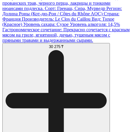
прованских трав, черного перца, лакрицы и тонкими
нюансами подлеска. Сорт: Гренаш, Сира, Мурведр Регион:
Долина Роны (Кот-дю-Рон / Côtes du Rhône AOC) Страна:
Франция Производитель: Le Clos du Caillou Вид: Тихое
(Красное) Уровень сахара: Сухое Уровень алкоголя: 14,5%
Гастрономическое сочетание: Прекрасно сочетается с красным
мясом на гриле, ягнятиной, дичью, тушеным мясом с
пряными травами и выдержанными сырами.
30 275 ₸