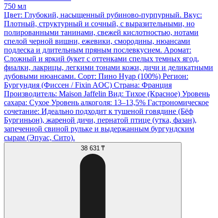
750 мл
Цвет: Глубокий, насыщенный рубиново-пурпурный. Вкус:
Плотный, структурный и сочный, с выразительными, но
полированными танинами, свежей кислотностью, нотами
спелой черной вишни, ежевики, cмородины, нюансами
подлеска и длительным пряным послевкусием. Аромат:
Сложный и яркий букет с оттенками спелых темных ягод,
фиалки, лакрицы, легкими тонами кожи, дичи и деликатными
дубовыми нюансами. Сорт: Пино Нуар (100%) Регион:
Бургундия (Фиссен / Fixin AOC) Страна: Франция
Производитель: Maison Jaffelin Вид: Тихое (Красное) Уровень
сахара: Сухое Уровень алкоголя: 13–13,5% Гастрономическое
сочетание: Идеально подходит к тушеной говядине (Бёф
Бургиньон), жареной дичи, пернатой птице (утка, фазан),
запеченной свиной рульке и выдержанным бургундским
сырам (Эпуас, Сито).
38 631 ₸