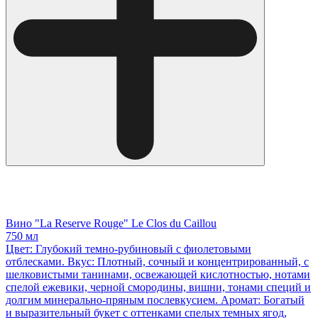
Вино "La Reserve Rouge" Le Clos du Caillou
750 мл
Цвет: Глубокий темно-рубиновый с фиолетовыми
отблесками. Вкус: Плотный, сочный и концентрированный, с
шелковистыми танинами, освежающей кислотностью, нотами
спелой ежевики, черной смородины, вишни, тонами специй и
долгим минерально-пряным послевкусием. Аромат: Богатый
и выразительный букет с оттенками спелых темных ягод,