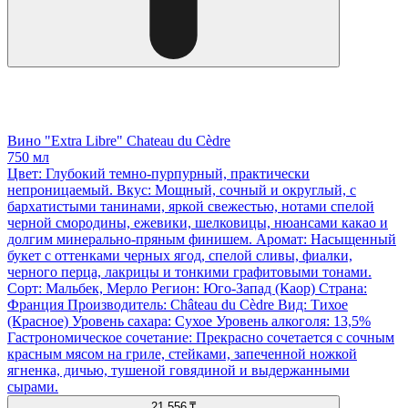
Вино "Extra Libre" Chateau du Cèdre
750 мл
Цвет: Глубокий темно-пурпурный, практически
непроницаемый. Вкус: Мощный, сочный и округлый, с
бархатистыми танинами, яркой свежестью, нотами спелой
черной смородины, ежевики, шелковицы, нюансами какао и
долгим минерально-пряным финишем. Аромат: Насыщенный
букет с оттенками черных ягод, спелой сливы, фиалки,
черного перца, лакрицы и тонкими графитовыми тонами.
Сорт: Мальбек, Мерло Регион: Юго-Запад (Каор) Страна:
Франция Производитель: Château du Cèdre Вид: Тихое
(Красное) Уровень сахара: Сухое Уровень алкоголя: 13,5%
Гастрономическое сочетание: Прекрасно сочетается с сочным
красным мясом на гриле, стейками, запеченной ножкой
ягненка, дичью, тушеной говядиной и выдержанными
сырами.
21 556 ₸