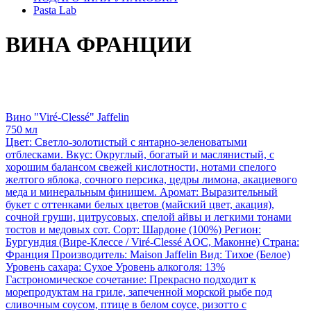
Pasta Lab
ВИНА ФРАНЦИИ
Вино "Viré-Clessé" Jaffelin
750 мл
Цвет: Светло-золотистый с янтарно-зеленоватыми
отблесками. Вкус: Округлый, богатый и маслянистый, с
хорошим балансом свежей кислотности, нотами спелого
желтого яблока, сочного персика, цедры лимона, акациевого
меда и минеральным финишем. Аромат: Выразительный
букет с оттенками белых цветов (майский цвет, акация),
сочной груши, цитрусовых, спелой айвы и легкими тонами
тостов и медовых сот. Сорт: Шардоне (100%) Регион:
Бургундия (Вире-Клессе / Viré-Clessé AOC, Маконне) Страна:
Франция Производитель: Maison Jaffelin Вид: Тихое (Белое)
Уровень сахара: Сухое Уровень алкоголя: 13%
Гастрономическое сочетание: Прекрасно подходит к
морепродуктам на гриле, запеченной морской рыбе под
сливочным соусом, птице в белом соусе, ризотто с