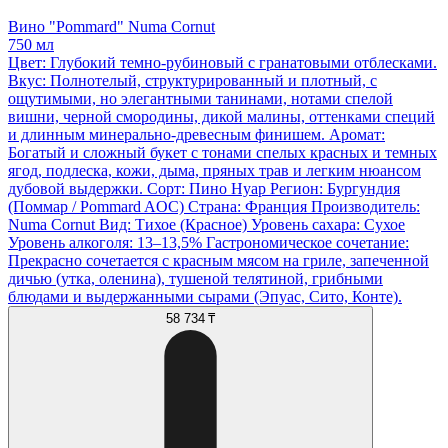
Вино "Pommard" Numa Cornut
750 мл
Цвет: Глубокий темно-рубиновый с гранатовыми отблесками.
Вкус: Полнотелый, структурированный и плотный, с
ощутимыми, но элегантными танинами, нотами спелой
вишни, черной смородины, дикой малины, оттенками специй
и длинным минерально-древесным финишем. Аромат:
Богатый и сложный букет с тонами спелых красных и темных
ягод, подлеска, кожи, дыма, пряных трав и легким нюансом
дубовой выдержки. Сорт: Пино Нуар Регион: Бургундия
(Поммар / Pommard AOC) Страна: Франция Производитель:
Numa Cornut Вид: Тихое (Красное) Уровень сахара: Сухое
Уровень алкоголя: 13–13,5% Гастрономическое сочетание:
Прекрасно сочетается с красным мясом на гриле, запеченной
дичью (утка, оленина), тушеной телятиной, грибными
блюдами и выдержанными сырами (Эпуас, Сито, Конте).
58 734 ₸