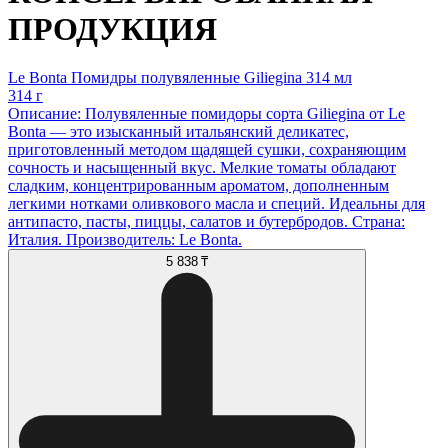
ПРОДУКЦИЯ
Le Bonta Помидры полувяленные Giliegina 314 мл
314 г
Описание: Полувяленные помидоры сорта Giliegina от Le
Bonta — это изысканный итальянский деликатес,
приготовленный методом щадящей сушки, сохраняющим
сочность и насыщенный вкус. Мелкие томаты обладают
сладким, концентрированным ароматом, дополненным
легкими нотками оливкового масла и специй. Идеальны для
антипасто, пасты, пиццы, салатов и бутербродов. Страна:
Италия. Производитель: Le Bonta.
5 838 ₸