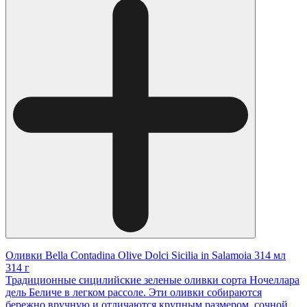
Оливки Bella Contadina Olive Dolci Sicilia in Salamoia 314 мл
314 г
Традиционные сицилийские зеленые оливки сорта Ночеллара
дель Беличе в легком рассоле. Эти оливки собираются
бережно вручную и отличаются крупным размером, сочной