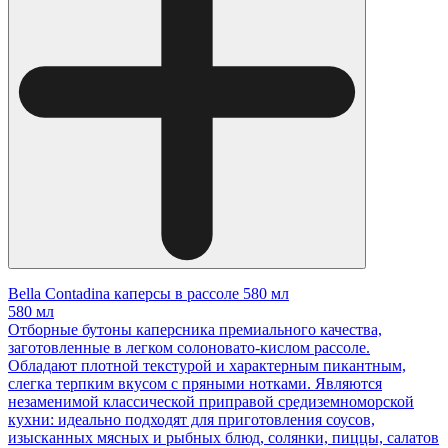
Bella Contadina каперсы в рассоле 580 мл
580 мл
Отборные бутоны каперсника премиального качества,
заготовленные в легком солоновато-кислом рассоле.
Обладают плотной текстурой и характерным пикантным,
слегка терпким вкусом с пряными нотками. Являются
незаменимой классической приправой средиземноморской
кухни: идеально подходят для приготовления соусов,
изысканных мясных и рыбных блюд, солянки, пиццы, салатов