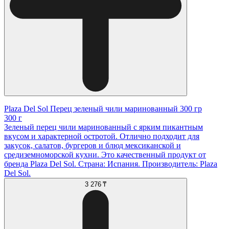
Plaza Del Sol Перец зеленый чили маринованный 300 гр
300 г
Зеленый перец чили маринованный с ярким пикантным
вкусом и характерной остротой. Отлично подходит для
закусок, салатов, бургеров и блюд мексиканской и
средиземноморской кухни. Это качественный продукт от
бренда Plaza Del Sol. Страна: Испания. Производитель: Plaza
Del Sol.
3 276 ₸