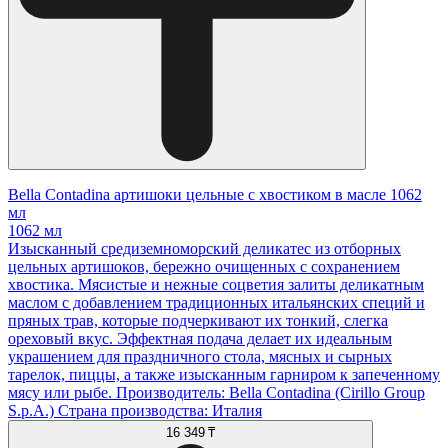
Bella Contadina артишоки цельные с хвостиком в масле 1062
мл
1062 мл
Изысканный средиземноморский деликатес из отборных
цельных артишоков, бережно очищенных с сохранением
хвостика. Мясистые и нежные соцветия залиты деликатным
маслом с добавлением традиционных итальянских специй и
пряных трав, которые подчеркивают их тонкий, слегка
ореховый вкус. Эффектная подача делает их идеальным
украшением для праздничного стола, мясных и сырных
тарелок, пиццы, а также изысканным гарниром к запеченному
мясу или рыбе. Производитель: Bella Contadina (Cirillo Group
S.p.A.) Страна производства: Италия
16 349 ₸