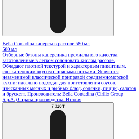
Bella Contadina каперсы в рассоле 580 мл
580 мл
Отборные бутоны каперсника премиального качества,
заготовленные в легком солоновато-кислом рассоле.
Обладают плотной текстурой и характерным пикантным,
слегка терпким вкусом с пряными нотками. Являются
незаменимой классической приправой средиземноморской
кухни: идеально подходят для приготовления соусов,
изысканных мясных и рыбных блюд, солянки, пиццы, салатов
и брускетт. Производитель: Bella Contadina (Cirillo Group
S.p.A.) Страна производства: Италия
7 318 ₸