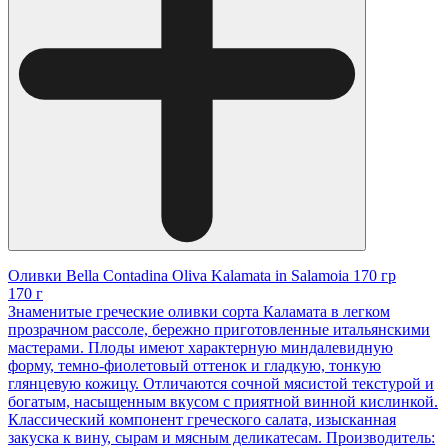
Оливки Bella Contadina Oliva Kalamata in Salamoia 170 гр
170 г
Знаменитые греческие оливки сорта Каламата в легком
прозрачном рассоле, бережно приготовленные итальянскими
мастерами. Плоды имеют характерную миндалевидную
форму, темно-фиолетовый оттенок и гладкую, тонкую
глянцевую кожицу. Отличаются сочной мясистой текстурой и
богатым, насыщенным вкусом с приятной винной кислинкой.
Классический компонент греческого салата, изысканная
закуска к вину, сырам и мясным деликатесам. Производитель: