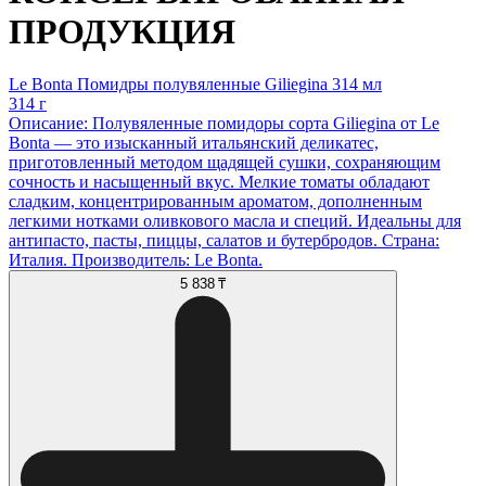
ПРОДУКЦИЯ
Le Bonta Помидры полувяленные Giliegina 314 мл
314 г
Описание: Полувяленные помидоры сорта Giliegina от Le
Bonta — это изысканный итальянский деликатес,
приготовленный методом щадящей сушки, сохраняющим
сочность и насыщенный вкус. Мелкие томаты обладают
сладким, концентрированным ароматом, дополненным
легкими нотками оливкового масла и специй. Идеальны для
антипасто, пасты, пиццы, салатов и бутербродов. Страна:
Италия. Производитель: Le Bonta.
5 838 ₸