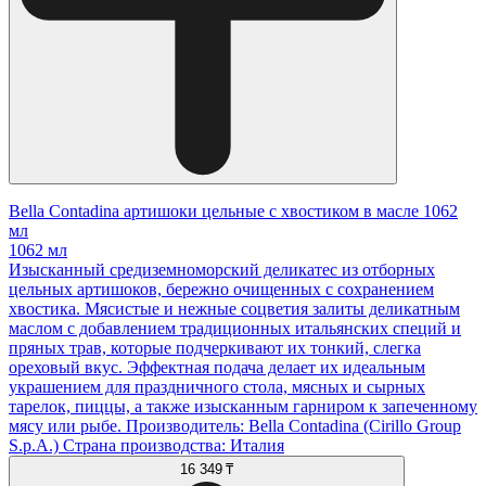
Bella Contadina артишоки цельные с хвостиком в масле 1062
мл
1062 мл
Изысканный средиземноморский деликатес из отборных
цельных артишоков, бережно очищенных с сохранением
хвостика. Мясистые и нежные соцветия залиты деликатным
маслом с добавлением традиционных итальянских специй и
пряных трав, которые подчеркивают их тонкий, слегка
ореховый вкус. Эффектная подача делает их идеальным
украшением для праздничного стола, мясных и сырных
тарелок, пиццы, а также изысканным гарниром к запеченному
мясу или рыбе. Производитель: Bella Contadina (Cirillo Group
S.p.A.) Страна производства: Италия
16 349 ₸