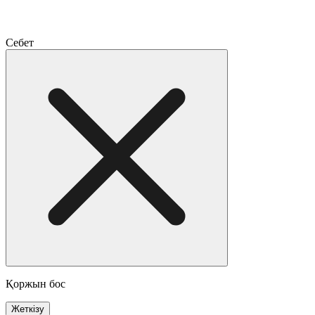
Себет
Қоржын бос
Жеткізу