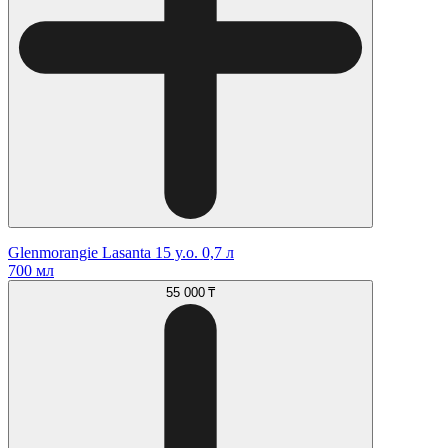
Glenmorangie Lasanta 15 y.o. 0,7 л
700 мл
55 000 ₸