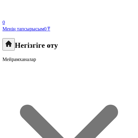
0
Менің тапсырысым
0 ₸
Негізгіге өту
Мейрамханалар