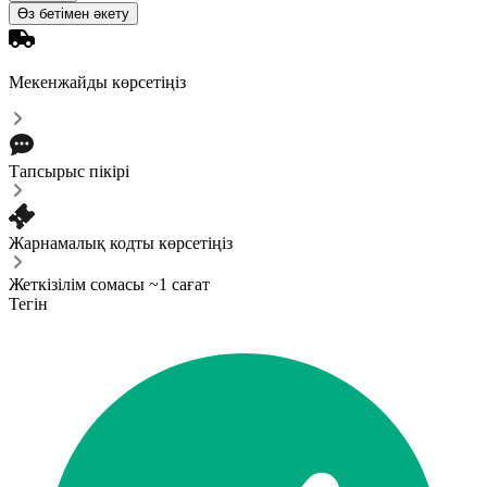
Өз бетімен әкету
Мекенжайды көрсетіңіз
Тапсырыс пікірі
Жарнамалық кодты көрсетіңіз
Жеткізілім сомасы ~1 сағат
Тегін