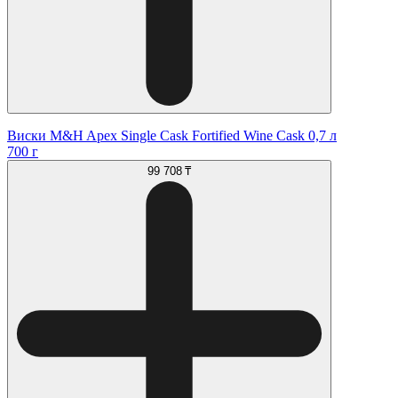
Виски M&H Apex Single Cask Fortified Wine Cask 0,7 л
700 г
99 708 ₸