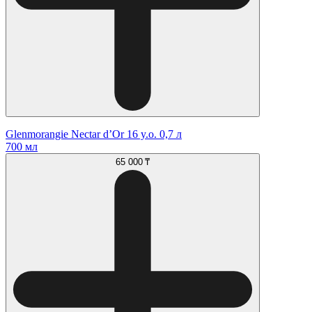
Glenmorangie Nectar d’Or 16 y.o. 0,7 л
700 мл
65 000 ₸