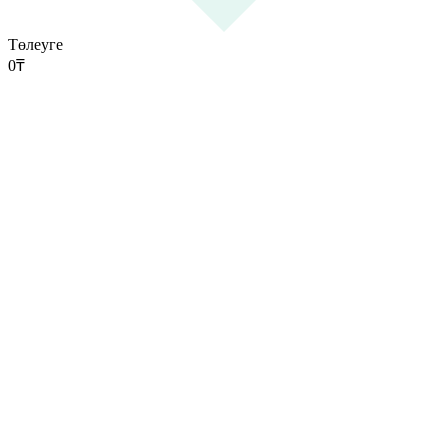
Төлеуге
0
₸