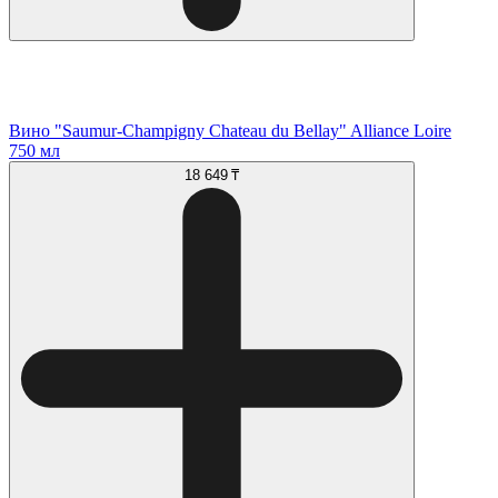
Вино "Saumur-Champigny Chateau du Bellay" Alliance Loire
750 мл
18 649 ₸