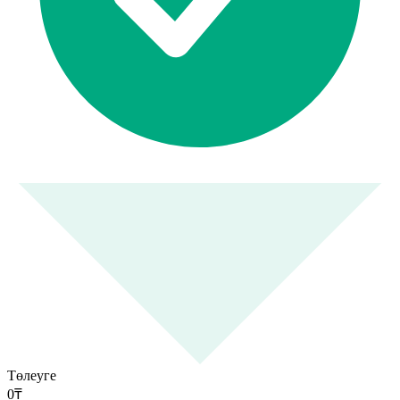
Төлеуге
0
₸