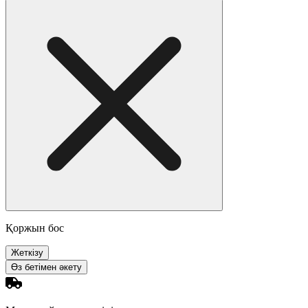
Қоржын бос
Жеткізу
Өз бетімен әкету