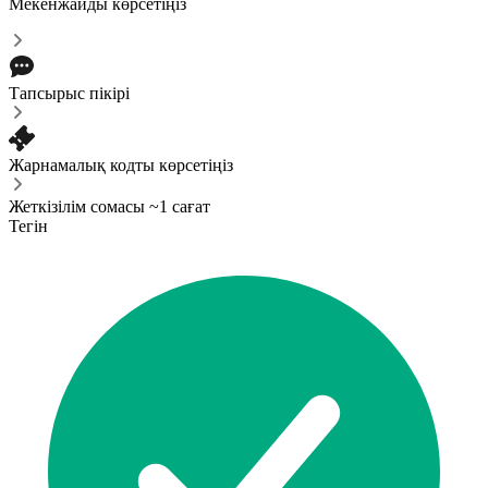
Мекенжайды көрсетіңіз
Тапсырыс пікірі
Жарнамалық кодты көрсетіңіз
Жеткізілім сомасы ~1 сағат
Тегін