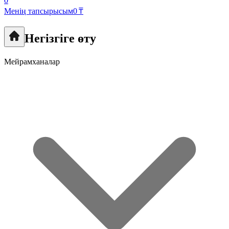
0
Менің тапсырысым
0 ₸
Негізгіге өту
Мейрамханалар