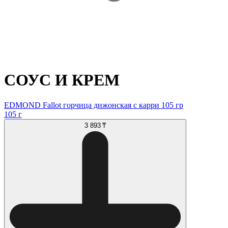
СОУС И КРЕМ
EDMOND Fallot горчица дижонская с карри 105 гр
105 г
3 893 ₸