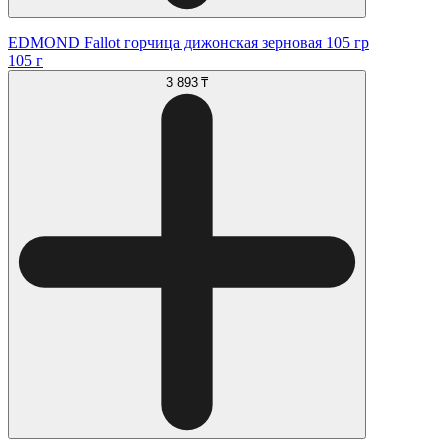
EDMOND Fallot горчица дижонская зерновая 105 гр
105 г
3 893 ₸