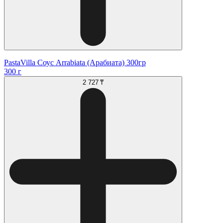
PastaVilla Соус Arrabiata (Арабиата) 300гр
300 г
2 727 ₸