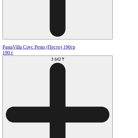
PastaVilla Соус Pesto (Песто) 190гр
190 г
3 642 ₸