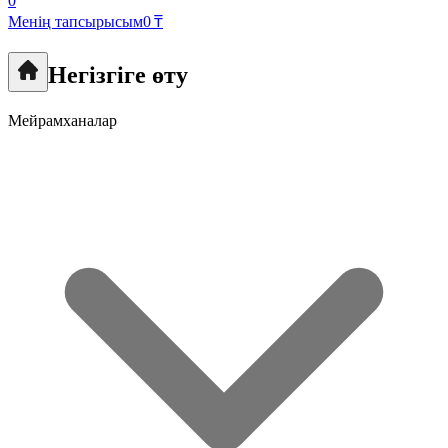
0
Менің тапсырысым
0 ₸
Негізгіге өту
Мейрамханалар