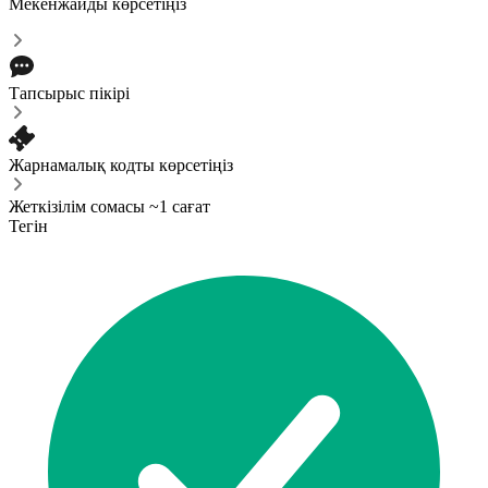
Мекенжайды көрсетіңіз
Тапсырыс пікірі
Жарнамалық кодты көрсетіңіз
Жеткізілім сомасы ~1 сағат
Тегін