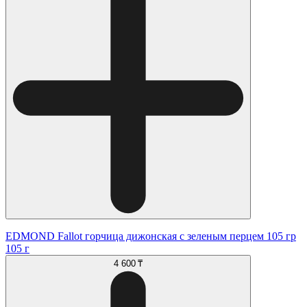
EDMOND Fallot горчица дижонская с зеленым перцем 105 гр
105 г
4 600 ₸