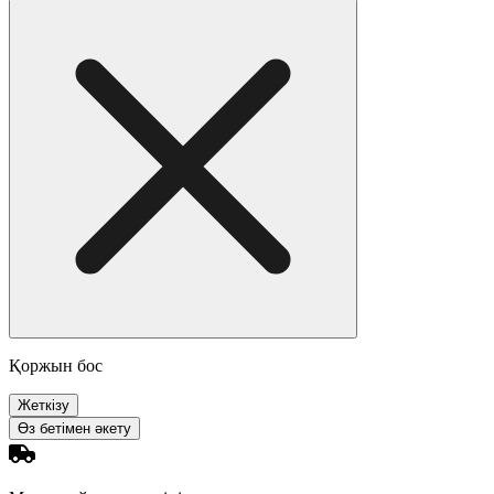
Қоржын бос
Жеткізу
Өз бетімен әкету