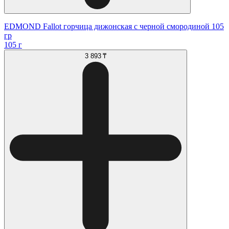
EDMOND Fallot горчица дижонская с черной смородиной 105
гр
105 г
3 893 ₸