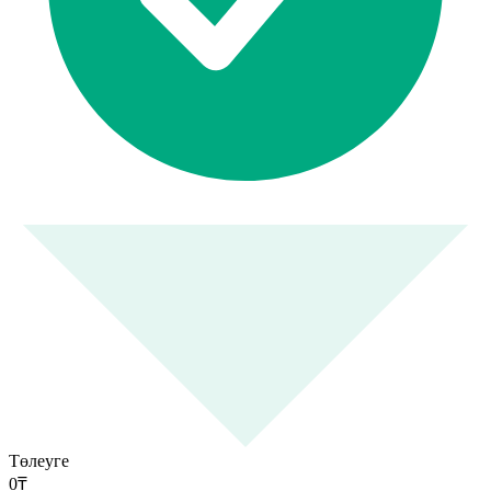
Төлеуге
0
₸