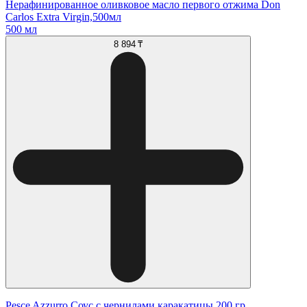
Нерафинированное оливковое масло первого отжима Don
Carlos Extra Virgin,500мл
500 мл
8 894 ₸
Pesce Azzurro Соус с чернилами каракатицы 200 гр